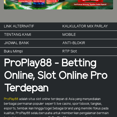
LINK ALTERNATIF
KALKULATOR MIX PARLAY
TENTANG KAMI
MOBILE
JADWAL BANK
ANTI-BLOKIR
Buku Mimpi
RTP Slot
ProPlay88 - Betting
Online, Slot Online Pro
Terdepan
ProPlay88
adalah situs slot online terdepan di Asia yang menyediakan
berbagai permainan populer seperti live casino, sportsbook, tangkas,
esports, tembak ikan hingga togel.Sebagai brand yang memiliki fokus pada
kualitas, ProPlay88 selalu berusaha untuk memberikan pengalaman bermain