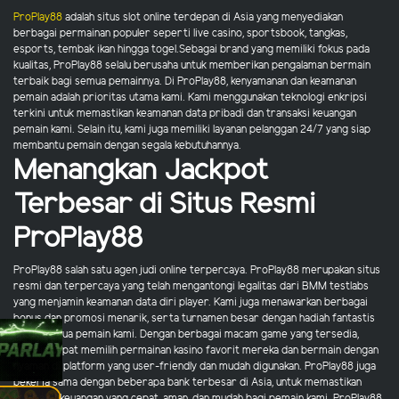
ProPlay88
adalah situs slot online terdepan di Asia yang menyediakan
berbagai permainan populer seperti live casino, sportsbook, tangkas,
esports, tembak ikan hingga togel.Sebagai brand yang memiliki fokus pada
kualitas, ProPlay88 selalu berusaha untuk memberikan pengalaman bermain
terbaik bagi semua pemainnya. Di ProPlay88, kenyamanan dan keamanan
pemain adalah prioritas utama kami. Kami menggunakan teknologi enkripsi
terkini untuk memastikan keamanan data pribadi dan transaksi keuangan
pemain kami. Selain itu, kami juga memiliki layanan pelanggan 24/7 yang siap
membantu pemain dengan segala kebutuhannya.
Menangkan Jackpot
Terbesar di Situs Resmi
ProPlay88
ProPlay88 salah satu agen judi online terpercaya. ProPlay88 merupakan situs
resmi dan terpercaya yang telah mengantongi legalitas dari BMM testlabs
yang menjamin keamanan data diri player. Kami juga menawarkan berbagai
bonus dan promosi menarik, serta turnamen besar dengan hadiah fantastis
untuk semua pemain kami. Dengan berbagai macam game yang tersedia,
pemain dapat memilih permainan kasino favorit mereka dan bermain dengan
nyaman di platform yang user-friendly dan mudah digunakan. ProPlay88 juga
bekerja sama dengan beberapa bank terbesar di Asia, untuk memastikan
transaksi keuangan yang cepat, aman, dan mudah bagi pemain kami. ProPlay88