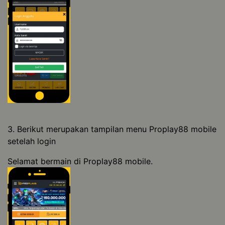
3. Berikut merupakan tampilan menu Proplay88 mobile
setelah login
Selamat bermain di Proplay88 mobile.