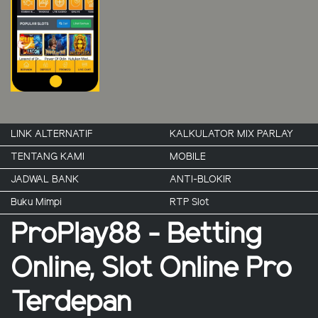
LINK ALTERNATIF
KALKULATOR MIX PARLAY
TENTANG KAMI
MOBILE
JADWAL BANK
ANTI-BLOKIR
Buku Mimpi
RTP Slot
ProPlay88 - Betting
Online, Slot Online Pro
Terdepan