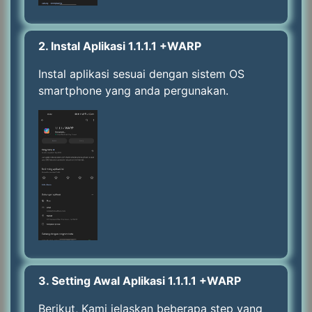
2. Instal Aplikasi 1.1.1.1 +WARP
Instal aplikasi sesuai dengan sistem OS
smartphone yang anda pergunakan.
3. Setting Awal Aplikasi 1.1.1.1 +WARP
Berikut, Kami jelaskan beberapa step yang