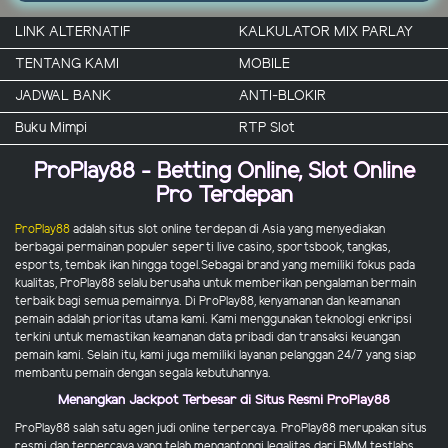
LINK ALTERNATIF
KALKULATOR MIX PARLAY
TENTANG KAMI
MOBILE
JADWAL BANK
ANTI-BLOKIR
Buku Mimpi
RTP Slot
ProPlay88 - Betting Online, Slot Online
Pro Terdepan
ProPlay88
adalah situs slot online terdepan di Asia yang menyediakan
berbagai permainan populer seperti live casino, sportsbook, tangkas,
esports, tembak ikan hingga togel.Sebagai brand yang memiliki fokus pada
kualitas, ProPlay88 selalu berusaha untuk memberikan pengalaman bermain
terbaik bagi semua pemainnya. Di ProPlay88, kenyamanan dan keamanan
pemain adalah prioritas utama kami. Kami menggunakan teknologi enkripsi
terkini untuk memastikan keamanan data pribadi dan transaksi keuangan
pemain kami. Selain itu, kami juga memiliki layanan pelanggan 24/7 yang siap
membantu pemain dengan segala kebutuhannya.
Menangkan Jackpot Terbesar di Situs Resmi ProPlay88
ProPlay88 salah satu agen judi online terpercaya. ProPlay88 merupakan situs
resmi dan terpercaya yang telah mengantongi legalitas dari BMM testlabs