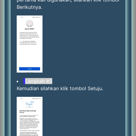
Berikutnya.
Langkah #3
Kemudian silahkan klik tombol Setuju.