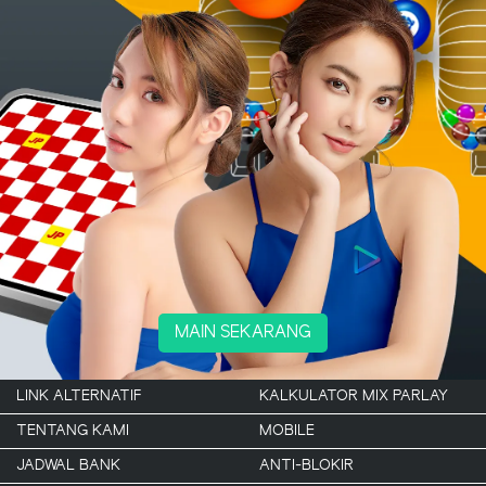
MAIN SEKARANG
LINK ALTERNATIF
KALKULATOR MIX PARLAY
TENTANG KAMI
MOBILE
JADWAL BANK
ANTI-BLOKIR