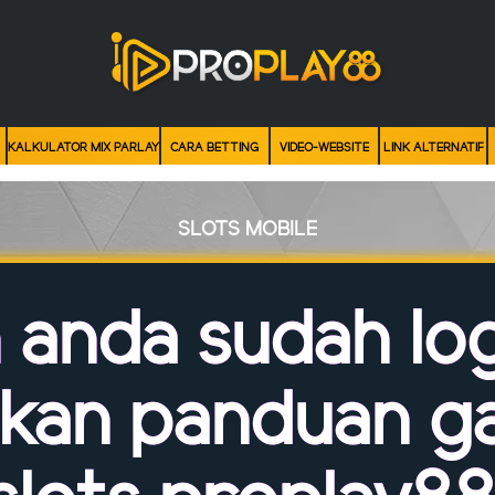
KALKULATOR MIX PARLAY
CARA BETTING
VIDEO-WEBSITE
LINK ALTERNATIF
SLOTS MOBILE
 anda sudah lo
tkan panduan g