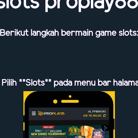
slots proplay88
Berikut langkah bermain game slots
. Pilih ""Slots"" pada menu bar halam