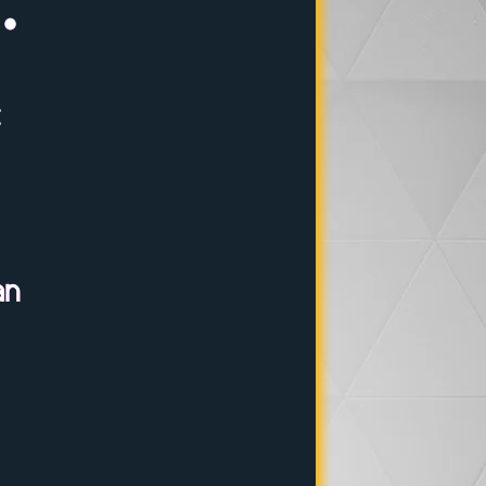
.
:
an