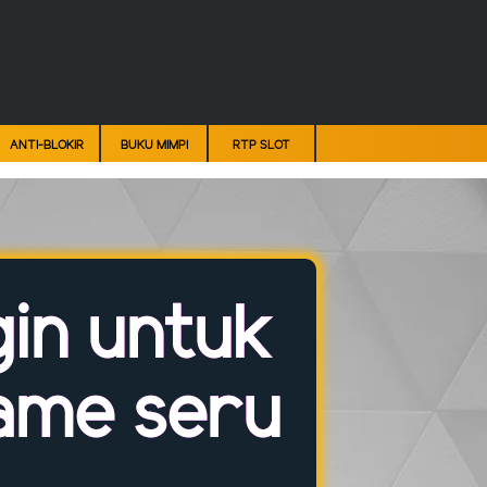
ANTI-BLOKIR
BUKU MIMPI
RTP SLOT
gin untuk
ame seru