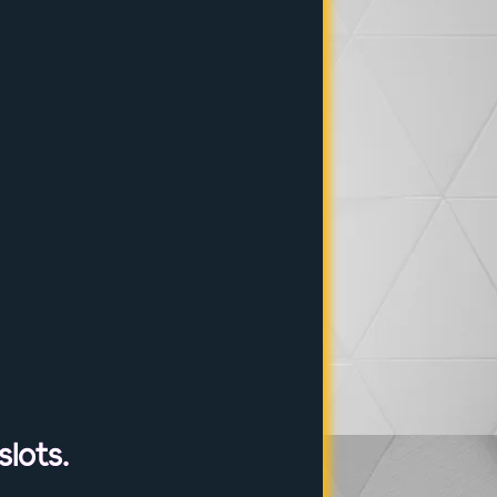
slots.